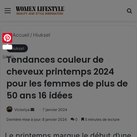
Menu
R
Accueil
/
Hiukset
Pinterest
Hiukset
Tendances couleur de
SAVE!
cheveux printemps 2024
pour les femmes de plus de
50 ans 16 idées
Envoyer
Victoriya
7 janvier 2024
un
Dernière mise à jour: 8 janvier 2024
0
5 minutes de lecture
courriel
Le printemps marque le début d’une