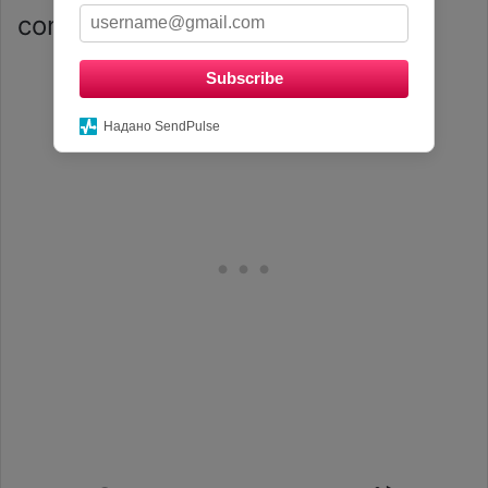
connaît pas d’âge.
Subscribe
Надано SendPulse