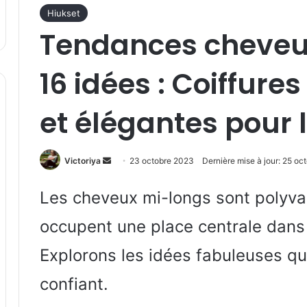
Hiukset
Tendances cheveu
16 idées : Coiffures
et élégantes pour
Envoyer
Victoriya
23 octobre 2023
Dernière mise à jour: 25 o
un
courriel
Les cheveux mi-longs sont polyval
occupent une place centrale dans 
Explorons les idées fabuleuses qu
confiant.