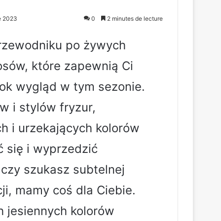
re 2023
0
2 minutes de lecture
rzewodniku po żywych
osów, które zapewnią Ci
rok wygląd w tym sezonie.
 i stylów fryzur,
h i urzekających kolorów
 się i wyprzedzić
 czy szukasz subtelnej
ji, mamy coś dla Ciebie.
h jesiennych kolorów