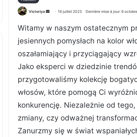
Envoyer
Victoriya
16 juillet 2023
Dernière mise à jour: 6 octob
un
courriel
Witamy w naszym ostatecznym p
jesiennych pomysłach na kolor wł
oszałamiający i przyciągający wz
Jako eksperci w dziedzinie trendów
przygotowaliśmy kolekcję bogatyc
włosów, które pomogą Ci wyróżnić
konkurencję. Niezależnie od tego,
zmiany, czy odważnej transformac
Zanurzmy się w świat wspaniałyc