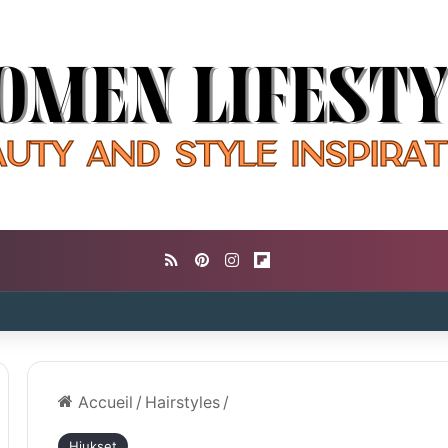
RSS
Pinterest
Instagram
Flipboard
Accueil
/
Hairstyles
/
Hiukset