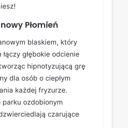
iesz!
anowy Płomień
tanowym blaskiem, który
ń łączy głębokie odcienie
, tworząc hipnotyzującą grę
ny dla osób o ciepłym
ania każdej fryzurze.
o parku ozdobionym
odzwierciedlają czarujące