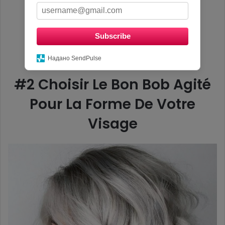
Subscribe
Надано SendPulse
#2 Choisir Le Bon Bob Agité
Pour La Forme De Votre
Visage