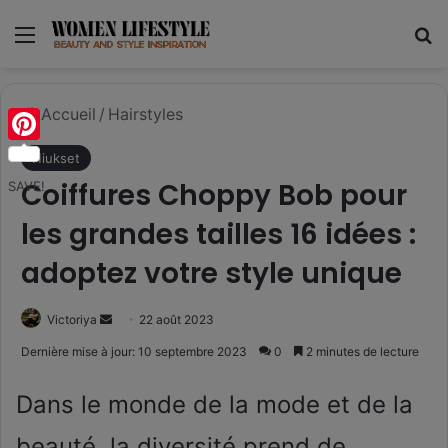
Menu
R
Accueil
/
Hairstyles
Pinterest
Hiukset
Coiffures Choppy Bob pour
SAVE!
les grandes tailles 16 idées :
adoptez votre style unique
Envoyer
Victoriya
22 août 2023
un
Dernière mise à jour: 10 septembre 2023
0
2 minutes de lecture
courriel
Dans le monde de la mode et de la
beauté, la diversité prend de